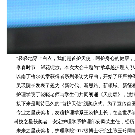
“轻轻地穿上白衣，我们是首护天使，呵护身心的健康，用关
季春时节，鲜花绽放。本次大会主题为“承卓越护理人 弘
以南丁格尔奖章获得者系列采访为序曲，开始了庄严神圣的
吴瑛院长发表了题为《新时代、新思路、新领域、新征程》
护理学院丁晓晓老师与学生们共同朗诵《天使颂》，激情澎
接下来是期待已久的“首护天使”颁奖仪式。为了宣传首医护
专业之星获奖者，友谊护理学系王兢护士长，在全世界谈“
科技之星获奖者，安定护理学系护理部安凤荣主任，经历了
未来之星获奖者，护理学院2017级博士研究生陈玉玲同学