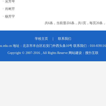
· 吴芳琴
· 肖树芹
· 杨芳宇
共6条，当前显示6条，共1页，每页20条，
学校主页
｜ 联系我们
.edu.cn 地址：北京市丰台区右安门外西头条10号 联系我们：010-83911641 邮箱
Copyright © 2007-2016 , All Rights Reserve 网站建设：搜扑互联