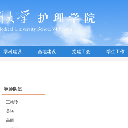
学科建设
基地建设
党建工会
学生工作
导师队伍
· 王艳玲
· 吴瑛
· 高丽